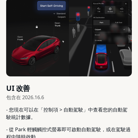
UI 改善
包含在
2026.16.6
- 您現在可以在「控制項 > 自動駕駛」中查看您的自動駕
駛統計數據。
- 從 Park 輕觸觸控式螢幕即可啟動自動駕駛，或在駕駛過
程中隨時啟動。