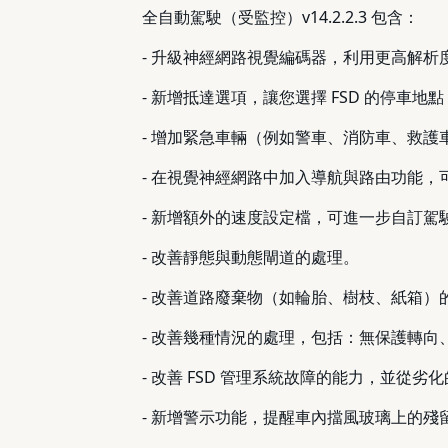
全自動駕駛（受監控）v14.2.2.3 包含：
- 升級神經網路視覺編碼器，利用更高解
- 新增抵達選項，讓您選擇 FSD 的停車
- 增加緊急車輛（例如警車、消防車、救
- 在視覺神經網路中加入導航與路由功能
- 新增額外的速度設定檔，可進一步自訂駕
- 改善靜態與動態閘道的處理。
- 改善道路廢棄物（如輪胎、樹枝、紙箱）
- 改善幾種情況的處理，包括：無保護轉
- 改善 FSD 管理系統故障的能力，並從
- 新增警示功能，提醒車內擋風玻璃上的