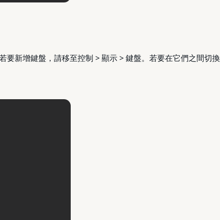
要新增鍵盤，請移至控制 > 顯示 > 鍵盤。若要在它們之間