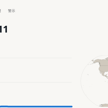
體
警示
11