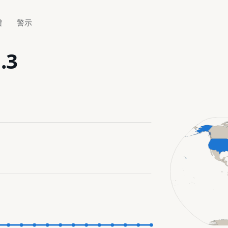
體
警示
.3